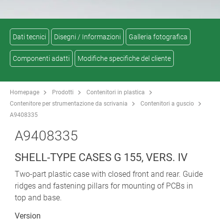
Dati tecnici
Disegni / Informazioni
Galleria fotografica
Componenti adatti
Modifiche specifiche del cliente
Homepage
Prodotti
Contenitori in plastica
Contenitore per strumentazione da scrivania
Contenitori a guscio
A9408335
A9408335
SHELL-TYPE CASES G 155, VERS. IV
Two-part plastic case with closed front and rear. Guide
ridges and fastening pillars for mounting of PCBs in
top and base.
Version