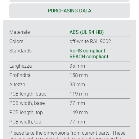
PURCHASING DATA
Materiale
ABS (UL 94 HB)
Colore
off-white RAL 9002
Standards
RoHS compliant
REACH compliant
Larghezza
95 mm
Profindità
158 mm
Altezza
33 mm
PCB length, base
119 mm
PCB width, base
77 mm
PCB length, top
149 mm
PCB width, top
77 mm
Please take the dimensions from current parts. These
are subject to material- and manufacturing-specific