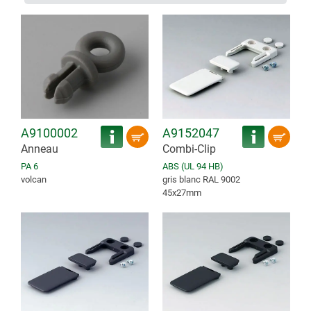
A9100002
A9152047
Anneau
Combi-Clip
PA 6
ABS (UL 94 HB)
volcan
gris blanc RAL 9002
45x27mm