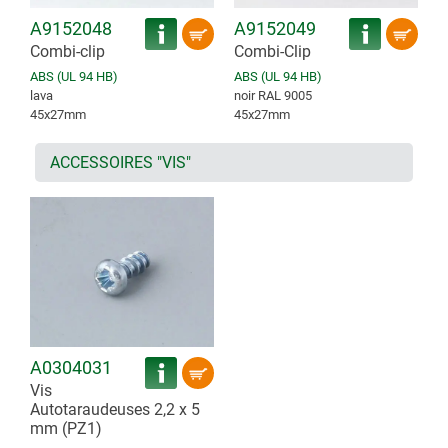
A9152048
A9152049
Combi-clip
Combi-Clip
ABS (UL 94 HB)
ABS (UL 94 HB)
lava
noir RAL 9005
45x27mm
45x27mm
ACCESSOIRES "VIS"
A0304031
Vis
Autotaraudeuses 2,2 x 5
mm (PZ1)