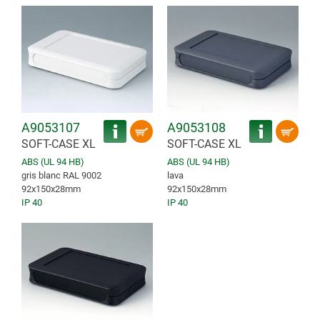
A9053107
A9053108
SOFT-CASE XL
SOFT-CASE XL
ABS (UL 94 HB)
ABS (UL 94 HB)
gris blanc RAL 9002
lava
92x150x28mm
92x150x28mm
IP 40
IP 40