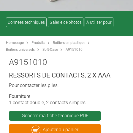
Données techniques
Galerie de photos
À utiliser pour
Homepage
Produits
Boitiers en plastique
Boitiers universels
Soft-Case
A9151010
A9151010
RESSORTS DE CONTACTS, 2 X AAA
Pour contacter les piles.
Fourniture
1 contact double, 2 contacts simples
Générer ma fiche technique PDF
Ajouter au panier