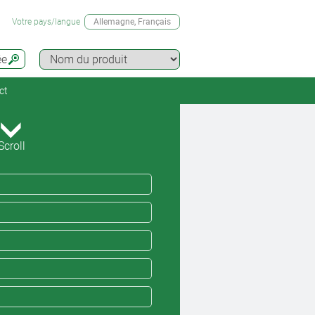
Votre pays/langue
Allemagne
, Français
ée
ct
Scroll