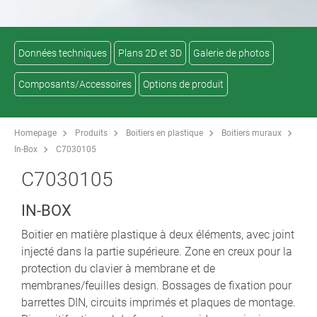
Données techniques
Plans 2D et 3D
Galerie de photos
Composants/Accessoires
Options de produit
Homepage
Produits
Boitiers en plastique
Boitiers muraux
In-Box
C7030105
C7030105
IN-BOX
Boitier en matière plastique à deux éléments, avec joint
injecté dans la partie supérieure. Zone en creux pour la
protection du clavier à membrane et de
membranes/feuilles design. Bossages de fixation pour
barrettes DIN, circuits imprimés et plaques de montage.