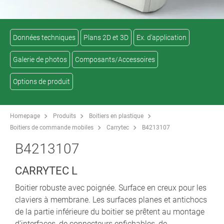
Données techniques
Plans 2D et 3D
Ex. d'application
Galerie de photos
Composants/Accessoires
Options de produit
Homepage
Produits
Boitiers en plastique
Boitiers de commande mobiles
Carrytec
B4213107
B4213107
CARRYTEC L
Boitier robuste avec poignée. Surface en creux pour les
claviers à membrane. Les surfaces planes et antichocs
de la partie inférieure du boitier se prêtent au montage
d’interfaces, de connecteurs enfichables, de