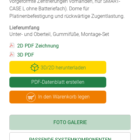
vorgeformte Zentrierungen vorhanden, nur SMART-
CASE L ohne Batteriefach). Dome für
Platinenbefestigung und rückwärtige Zugentlastung.
Lieferumfang
Unter- und Oberteil, Gummifüße, Montage-Set
2D PDF Zeichnung
3D PDF
3D/2D herunterladen
PDF-Datenblatt erstellen
In den Warenkorb legen
FOTO GALERIE
PASSENDE SYSTEMKOMPONENTEN