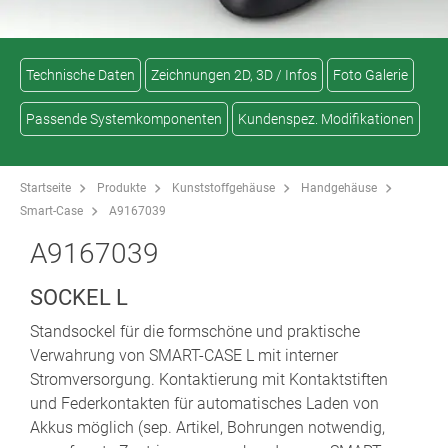
Technische Daten
Zeichnungen 2D, 3D / Infos
Foto Galerie
Passende Systemkomponenten
Kundenspez. Modifikationen
Startseite
Produkte
Kunststoffgehäuse
Handgehäuse
Smart-Case
A9167039
A9167039
SOCKEL L
Standsockel für die formschöne und praktische
Verwahrung von SMART-CASE L mit interner
Stromversorgung. Kontaktierung mit Kontaktstiften
und Federkontakten für automatisches Laden von
Akkus möglich (sep. Artikel, Bohrungen notwendig,