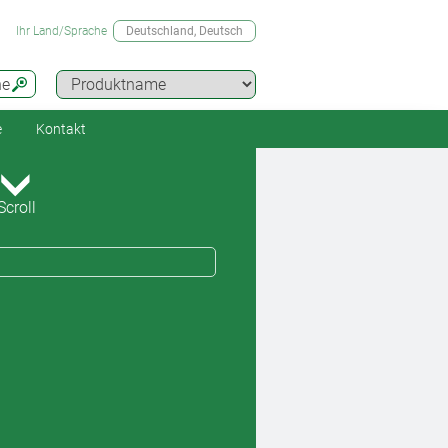
Ihr Land/Sprache
Deutschland
, Deutsch
he
e
Kontakt
Scroll