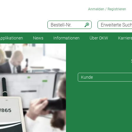
Anmelden / Registrieren
Bestell-Nr.
Erweiterte Suc
pplikationen
News
Informationen
Über OKW
Karrier
Kunde