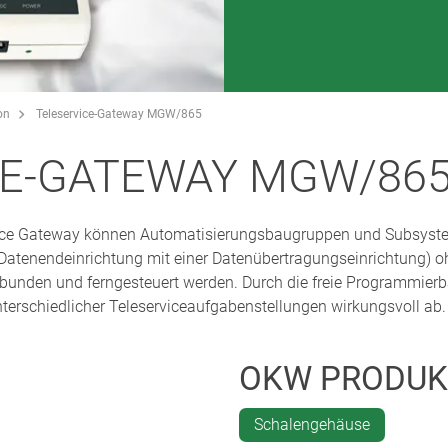
on
Teleservice-Gateway MGW/865
CE-GATEWAY MGW/86
vice Gateway können Automatisierungsbaugruppen und Subsyst
r Datenendeinrichtung mit einer Datenübertragungseinrichtung) 
nden und ferngesteuert werden. Durch die freie Programmierbar
erschiedlicher Teleserviceaufgabenstellungen wirkungsvoll ab.
OKW PRODUK
Schalengehäuse