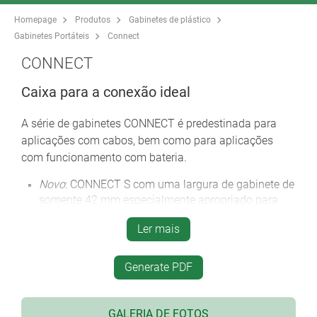
Homepage
Produtos
Gabinetes de plástico
Gabinetes Portáteis
Connect
CONNECT
Caixa para a conexão ideal
A série de gabinetes CONNECT é predestinada para
aplicações com cabos, bem como para aplicações
com funcionamento com bateria.
Novo
: CONNECT S com uma largura de gabinete de
somente 42 mm especialmente apropriado para
pegar, ideal para comandos à distância, aparelhos
Ler mais
de medição, instrumentos de ensaio etc., ou como
gabinete de interface sem/com conexão por cabo
dois lados de gabinete, convexo e achatado com
Generate PDF
um painel com área recessada
os dois lados encaixam um no outro sem a
GALERIA DE FOTOS
necessidade de parafusos, isso economiza tempo