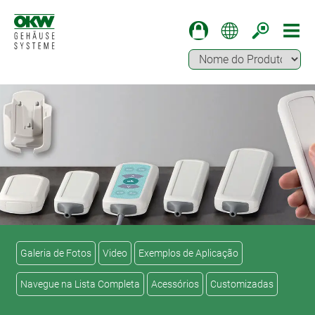
Galeria de Fotos
Video
Exemplos de Aplicação
Navegue na Lista Completa
Acessórios
Customizadas