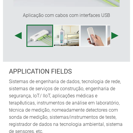
pilares de fixação para PCBs e componentes na
caixa plana
Aplicação com cabos com interfaces USB
fixando abraçadeira para tubos redondos até ø 32
mm disponíveis como acessórios (CONNECT S:
90/120 mm de comprimento, CONNECT M:
116/156 mm de comprimento)
suporte para colocação segura nomeadamente na
parede, como acessório
APPLICATION FIELDS
Sistemas de engenharia de dados, tecnologia de rede,
sistemas de serviços de construção, engenharia de
segurança, IoT/ IIoT, aplicações médicas e
terapêuticas, instrumentos de análise em laboratório,
técnica de medição, nomeadamente detectores com
sonda de medição, sistemas/instrumentos de teste,
registrador de dados na tecnologia ambiental, sistema
de sensores, etc.