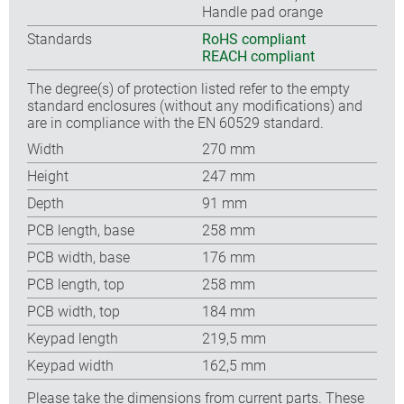
Handle pad orange
Standards
RoHS compliant
REACH compliant
The degree(s) of protection listed refer to the empty
standard enclosures (without any modifications) and
are in compliance with the EN 60529 standard.
Width
270 mm
Height
247 mm
Depth
91 mm
PCB length, base
258 mm
PCB width, base
176 mm
PCB length, top
258 mm
PCB width, top
184 mm
Keypad length
219,5 mm
Keypad width
162,5 mm
Please take the dimensions from current parts. These