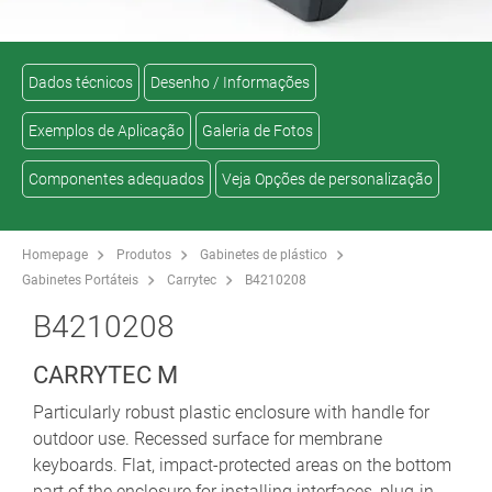
Dados técnicos
Desenho / Informações
Exemplos de Aplicação
Galeria de Fotos
Componentes adequados
Veja Opções de personalização
Homepage
Produtos
Gabinetes de plástico
Gabinetes Portáteis
Carrytec
B4210208
B4210208
CARRYTEC M
Particularly robust plastic enclosure with handle for
outdoor use. Recessed surface for membrane
keyboards. Flat, impact-protected areas on the bottom
part of the enclosure for installing interfaces, plug-in