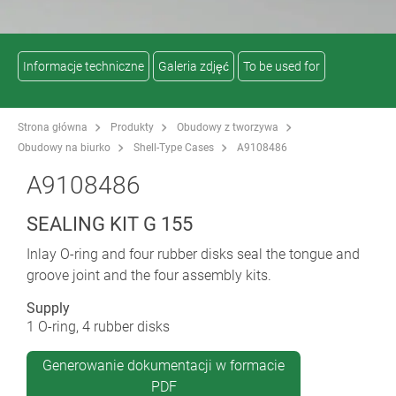
Informacje techniczne
Galeria zdjęć
To be used for
Strona główna
Produkty
Obudowy z tworzywa
Obudowy na biurko
Shell-Type Cases
A9108486
A9108486
SEALING KIT G 155
Inlay O-ring and four rubber disks seal the tongue and
groove joint and the four assembly kits.
Supply
1 O-ring, 4 rubber disks
Generowanie dokumentacji w formacie
PDF