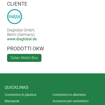
the device.
CLIENTE
Diaglobal GmbH,
Berlin (Germany)
www.diaglobal.de
PRODOTTI OKW
Datec-Mobil-Box
QUICKLINKS
Contenitori in plastica
Contenitori in alluminio
Manopole
Accessori per contenitori