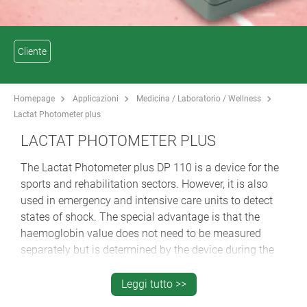
Cliente
Homepage
Applicazioni
Medicina / Laboratorio / Wellness
Lactat Photometer plus
LACTAT PHOTOMETER PLUS
The Lactat Photometer plus DP 110 is a device for the
sports and rehabilitation sectors. However, it is also
used in emergency and intensive care units to detect
states of shock. The special advantage is that the
haemoglobin value does not need to be measured
separately but is determined by the device during the
lactate measurement and shown immediately in the
display. In addition, the parameter of glucose, which is
Leggi tutto >>
important in sports medicine, can be determined using