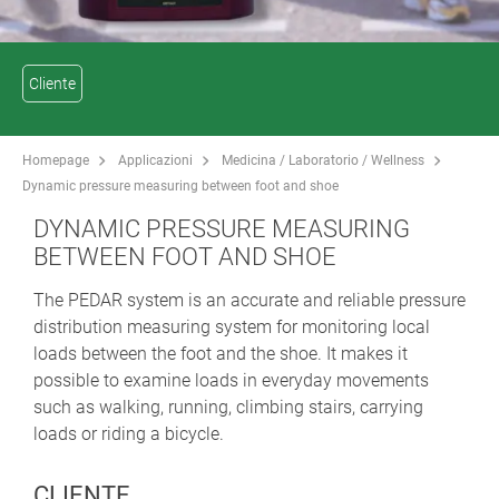
Cliente
Homepage
Applicazioni
Medicina / Laboratorio / Wellness
Dynamic pressure measuring between foot and shoe
DYNAMIC PRESSURE MEASURING
BETWEEN FOOT AND SHOE
The PEDAR system is an accurate and reliable pressure
distribution measuring system for monitoring local
loads between the foot and the shoe. It makes it
possible to examine loads in everyday movements
such as walking, running, climbing stairs, carrying
loads or riding a bicycle.
CLIENTE