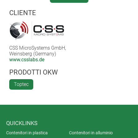
Thanks to the integrated lithium polymer battery, the
CLIENTE
device is highly flexible and is also suitable for mobile
applications.
CSS MicroSystems GmbH,
Weinsberg (Germany)
www.csslabs.de
PRODOTTI OKW
Toptec
QUICKLINKS
Contenitori in plastica
Contenitori in alluminio