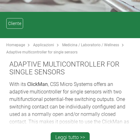
Cliente
Homepage
Applicazioni
Medicina / Laboratorio / Wellness
Adaptive multicontroller for single sensors
ADAPTIVE MULTICONTROLLER FOR
SINGLE SENSORS
With its
ClickMan
, CSS Micro Systems offers an
adaptive multicontroller for single sensors with two
multifunctional potential-free switching outputs. One
switching contact can be individually configured and
used as a normally open and/or normally closed
contact. This makes it possible to use the ClickMan as
a triggering device for lighting/nursing call systems
with quiescent current and cable break monitoring.
Leggi tutto >>