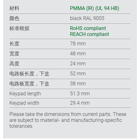
材料
PMMA (IR) (UL 94 HB)
颜色
black RAL 9005
标准根据
RoHS compliant
REACH compliant
长度
78 mm
宽度
48 mm
高度
24 mm
电路板长度，下盒
52 mm
电路板宽度，下盒
38 mm
Keypad length
51.3 mm
Keypad width
29.4 mm
Please take the dimensions from current parts. These
are subject to material- and manufacturing-specific
tolerances.