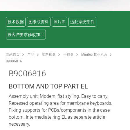
技术数据
图纸或资料
照片库
适配系统部件
按客户要求修改加工
网站首页
产品
塑料机盒
手持盒
Minitec 超小机盒
B9006816
B9006816
BOTTOM AND TOP PART EL
Assembly unit: Modern, flat styling. Easy to carry.
Recessed operating area for membrane keyboards.
Fixing supports for PCBs/components in the case
bottom. Intermediate ring EL as separate article
necessary.