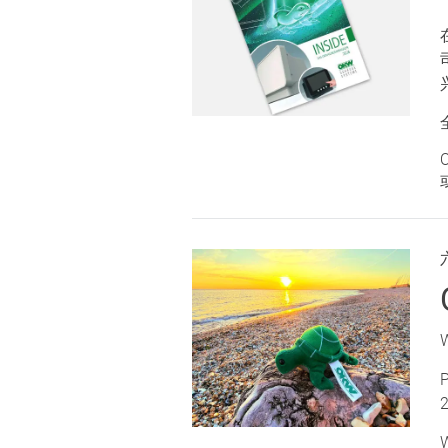
O
W
P
2
W