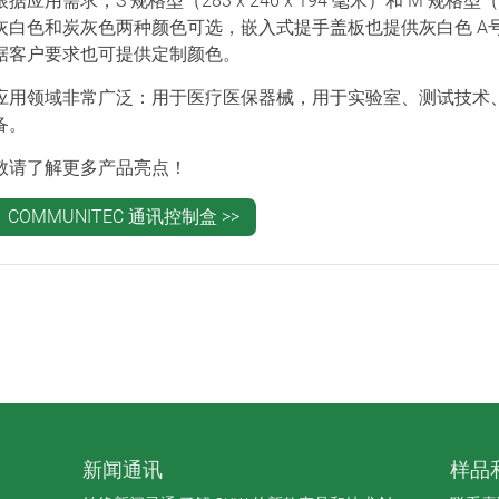
根据应用需求，S 规格型（283 x 246 x 194 毫米）和 M 规格型（3
灰白色和炭灰色两种颜色可选，嵌入式提手盖板也提供灰白色 A
据客户要求也可提供定制颜色。
应用领域非常广泛：用于医疗医保器械，用于实验室、测试技术
备。
敬请了解更多产品亮点！
COMMUNITEC 通讯控制盒 >>
新闻通讯
样品