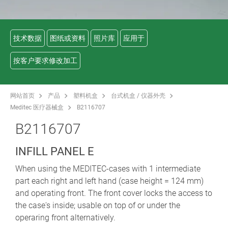
技术数据
图纸或资料
照片库
应用于
按客户要求修改加工
网站首页
产品
塑料机盒
台式机盒 / 仪器外壳
Meditec 医疗器械盒
B2116707
B2116707
INFILL PANEL E
When using the MEDITEC-cases with 1 intermediate
part each right and left hand (case height = 124 mm)
and operating front. The front cover locks the access to
the case's inside; usable on top of or under the
operaring front alternatively.