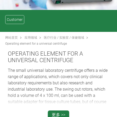
Customer
网站首页
应用领域
医疗行业 / 实验室 / 保健领域
Operating element for a universal centrifuge
OPERATING ELEMENT FOR A
UNIVERSAL CENTRIFUGE
The small universal laboratory centrifuge offers a wide
range of applications, which covers not only clinical
laboratory requirements but also research and
industrial laboratory use. The swing out rotors, which
hold a volume of 4 x 100 ml, can be used with a
suitable adapter for tissue culture tubes, but of course
also for all common blood tubes.
更多 >>