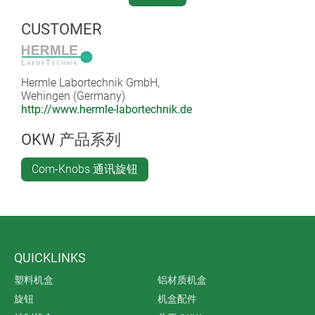
CUSTOMER
Hermle Labortechnik GmbH,
Wehingen (Germany)
http://www.hermle-labortechnik.de
OKW 产品系列
Com-Knobs 通讯旋钮
QUICKLINKS
塑料机盒
铝材质机盒
旋钮
机盒配件