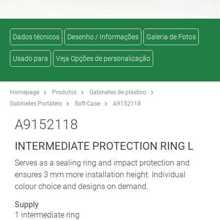
Dados técnicos
Desenho / Informações
Galeria de Fotos
Usado para
Veja Opções de personalização
Homepage
Produtos
Gabinetes de plástico
Gabinetes Portáteis
Soft-Case
A9152118
A9152118
INTERMEDIATE PROTECTION RING L
Serves as a sealing ring and impact protection and
ensures 3 mm more installation height. Individual
colour choice and designs on demand.
Supply
1 intermediate ring