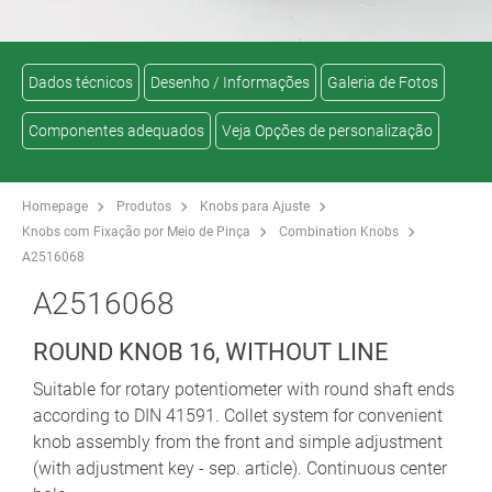
Dados técnicos
Desenho / Informações
Galeria de Fotos
Componentes adequados
Veja Opções de personalização
Homepage
Produtos
Knobs para Ajuste
Knobs com Fixação por Meio de Pinça
Combination Knobs
A2516068
A2516068
ROUND KNOB 16, WITHOUT LINE
Suitable for rotary potentiometer with round shaft ends
according to DIN 41591. Collet system for convenient
knob assembly from the front and simple adjustment
(with adjustment key - sep. article). Continuous center