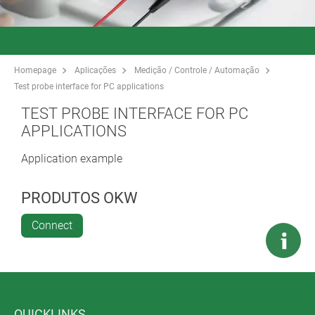
Homepage
Aplicações
Medição / Controle / Automação
Test probe interface for PC applications
TEST PROBE INTERFACE FOR PC
APPLICATIONS
Application example
PRODUTOS OKW
Connect
QUICKLINKS