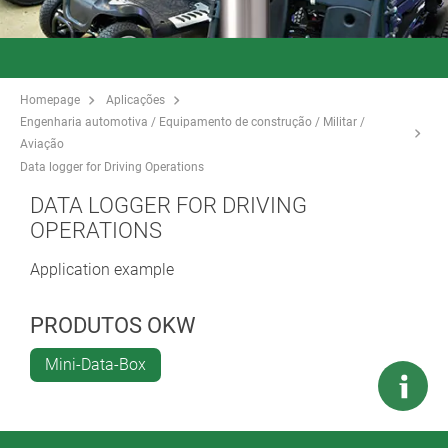
Homepage
Aplicações
Engenharia automotiva / Equipamento de construção / Militar /
Aviação
Data logger for Driving Operations
DATA LOGGER FOR DRIVING
OPERATIONS
Application example
PRODUTOS OKW
Mini-Data-Box