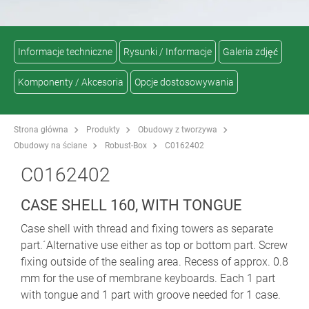
Informacje techniczne
Rysunki / Informacje
Galeria zdjęć
Komponenty / Akcesoria
Opcje dostosowywania
Strona główna
Produkty
Obudowy z tworzywa
Obudowy na ściane
Robust-Box
C0162402
C0162402
CASE SHELL 160, WITH TONGUE
Case shell with thread and fixing towers as separate
part.´Alternative use either as top or bottom part. Screw
fixing outside of the sealing area. Recess of approx. 0.8
mm for the use of membrane keyboards. Each 1 part
with tongue and 1 part with groove needed for 1 case.