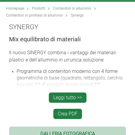
Homepage
Prodotti
Contenitori in alluminio
Contenitori in profilato di alluminio
Synergy
SYNERGY
Mix equilibrato di materiali
Il nuovo SINERGY combina i vantaggi dei materiali
plastici e dell'alluminio in un'unica soluzione:
Programma di contenitori moderno con 4 forme
geometriche di base (quadrato, rettangolo, cerchio
e ovale)
*** iF product design award ***
Contenitori in 36 misure diverse con tanto spazio
Leggi tutto >>
per componenti elettronici ed elementi di comando
Avvitamento con viti in acciaio inossidabile e
Crea PDF
azionamento Torx
Combinazione di colori: alluminio anodizzato
argento/parti in plastica nere
GALLERIA FOTOGRAFICA