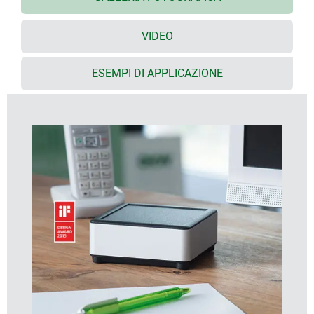
Molto spazio per interfacce, senza superfici
inclinate, montaggio semplice
VIDEO
Nella parte superiore superficie incavata per
pellicole decorative o tastiere a membrana
Parte inferiore con apertura e coperchio avvitabile:
ESEMPI DI APPLICAZIONE
pratica per inserire un vano batterie o per accedere
all'interno del contenitore, per es. nel caso di
memory card o batterie fissate direttamente alla
scheda; set vano batterie, clip per batterie e
supporti pile a bottone come accessori
Uscita cavo nella parte inferiore (cavo di rete
ultrapiatto, cavo rotondo fino a ø 4 mm)
Set vano batterie, supporti da parete ed extender
(per aumentare l'altezza dei punti di fissaggio)
come accessori
Soluzioni di contenitori personalizzate su richiesta
COMMENTI DEL DESIGNER
"SYNERGY si contraddistingue per il suo grande valore