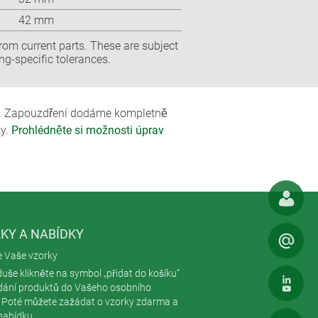
42 mm
rom current parts. These are subject
ng-specific tolerances.
. Zapouzdření dodáme kompletně
ky.
Prohlédněte si možnosti úprav
KY A NABÍDKY
e Vaše vzorky
uše klikněte na symbol „přidat do košíku“
idání produktů do Vašeho osobního
. Poté můžete zažádat o vzorky zdarma a
nabídku.