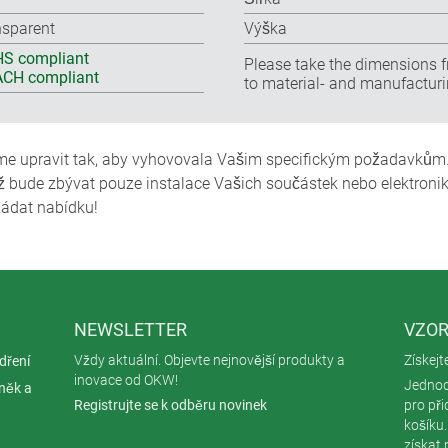
nsparent
Výška
S compliant
Please take the dimensions f
CH compliant
to material- and manufacturi
 upravit tak, aby vyhovovala Vašim specifickým požadavkům
ž bude zbývat pouze instalace Vašich součástek nebo elektroni
ádat nabídku!
NEWSLETTER
VZOR
Vždy aktuální. Objevte nejnovější produkty a
Získejt
dření
inovace od OKW!
Jednod
íněk a
Registrujte se k odběru novinek
pro př
košíku
získat 