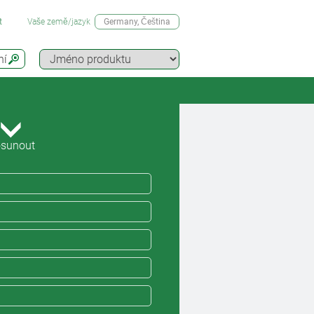
t
Vaše země/jazyk
Germany
, Čeština
ní
sunout