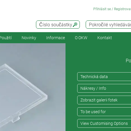
Přihlásit se / Registrova
Číslo součástky
Pokročilé vyhledává
Použití
Novinky
Informace
O OKW
Kontakt
Po
Technická data
Nákresy / Info
Zobrazit galerii fotek
To be used for
View Customising Options