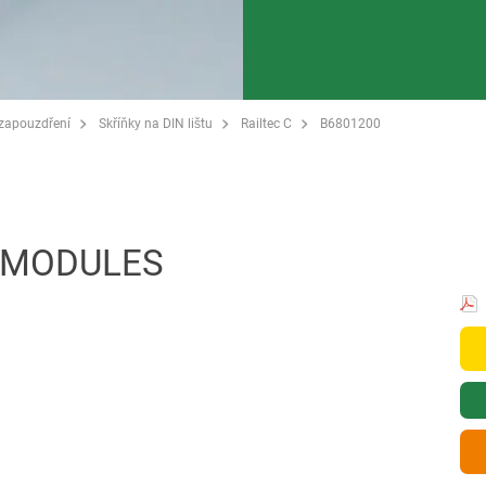
 zapouzdření
Skříňky na DIN lištu
Railtec C
B6801200
2 MODULES