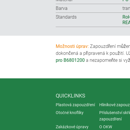
Barva
tra
Standards
RoH
REA
Možnosti úprav:
Zapouzdření můžeme
dokončená a připravená k použití. U
pro B6801200
a nezapomeňte si vyž
QUICKLINKS
Plastová zapouzdření
Hliníkové zapouz
Otočné knoflíky
Příslušenství skř
zapouzdření
Zakázkové úpravy
O OKW