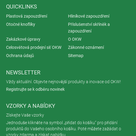
QUICKLINKS
Plastová zapouzdření
Hliníkové zapouzdření
Otočné knoflíky
Příslušenství skříněk a
zapouzdření
Zakázkové úpravy
O OKW
Celosvětová prodejní síť OKW
Zákonné oznámení
Ochrana údajů
Sitemap
NEWSLETTER
Vždy aktuální. Objevte nejnovější produkty a inovace od OKW!
Registrujte se k odběru novinek
VZORKY A NABÍDKY
Získejte Vaše vzorky
Jednoduše klikněte na symbol „přidat do košíku“ pro přidání
produktů do Vašeho osobního košíku. Poté můžete zažádat o
vzorky zdarma a získat nabídku.