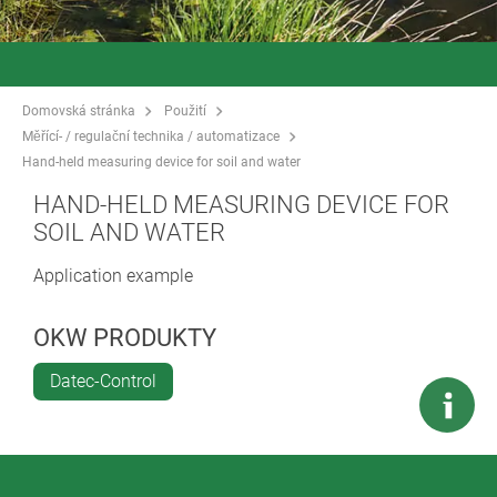
Domovská stránka
Použití
Měřící- / regulační technika / automatizace
Hand-held measuring device for soil and water
HAND-HELD MEASURING DEVICE FOR
SOIL AND WATER
Application example
OKW PRODUKTY
Datec-Control