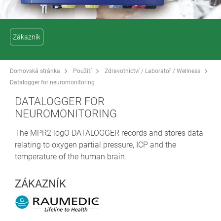
Zákazník
Domovská stránka
Použití
Zdravotnictví / Laboratoř / Wellness
Datalogger for neuromonitoring
DATALOGGER FOR
NEUROMONITORING
The MPR2 logO DATALOGGER records and stores data
relating to oxygen partial pressure, ICP and the
temperature of the human brain.
ZÁKAZNÍK