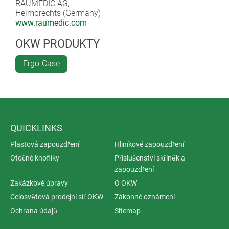
RAUMEDIC AG,
Helmbrechts (Germany)
www.raumedic.com
OKW PRODUKTY
Ergo-Case
QUICKLINKS
Plastová zapouzdření
Hliníkové zapouzdření
Otočné knoflíky
Příslušenství skříněk a
zapouzdření
Zakázkové úpravy
O OKW
Celosvětová prodejní síť OKW
Zákonné oznámení
Ochrana údajů
Sitemap