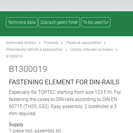
Technická data
Zobrazit galerii fotek
To be used for
Domovská stránka
Produkty
Plastová zapouzdření
Příslušenství skříněk a zapouzdření
Úchyty, uchycení na trubku
B1300019
B1300019
FASTENING ELEMENT FOR DIN-RAILS
Especially for TOPTEC starting from size 123 F/H. For
fastening the cases to DIN-rails according to DIN EN
60715 (TH35, G32). Easy assembly. 2 boreholes ø 3
mm required.
Supply
1 piece incl, assembly kit