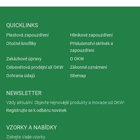
QUICKLINKS
Plastová zapouzdření
Hliníkové zapouzdření
Otočné knoflíky
Příslušenství skříněk a
zapouzdření
Zakázkové úpravy
O OKW
Celosvětová prodejní síť OKW
Zákonné oznámení
Ochrana údajů
Sitemap
NEWSLETTER
Vždy aktuální. Objevte nejnovější produkty a inovace od OKW!
Registrujte se k odběru novinek
VZORKY A NABÍDKY
Získejte Vaše vzorky