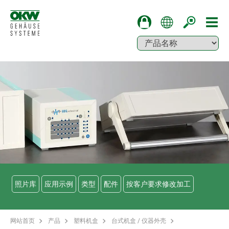
照片库
应用示例
类型
配件
按客户要求修改加工
网站首页
产品
塑料机盒
台式机盒 / 仪器外壳