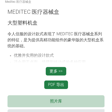
Meditec 医疗器械盒
MEDITEC 医疗器械盒
大型塑料机盒
令人信服的设计款式表现了 MEDITEC 医疗器械盒系列
的特征，是为提供高精功能组件的豪华版的大型机盒系
统的基础。
优雅并实用的设计款式
适合用于桌面、墙壁和移动式的多种应用
通过内设格栅状肋条达到高稳定性
更多 >>
简易装配的壳体设计
4 种规格，符合欧洲卡格式，单卡、双卡和特长型
PDF 导出
2 个标准高度，如需要其它高度，可以使用连接器
将两个中间壳体连接达到
照片库
符合人体工程学的倾斜操作面; 当使用中间壳体时，
侧板条能最佳地封闭接口