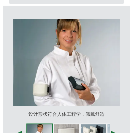
规格 L 可选带半透明 PC 材质或相同主盒材质 ABS
材质的显示面板用于安装更大的具备图形处理能力
的显示器
端面具备较大的界面终端用表面
操作区域凹陷，用于保护膜键盘
带保险的隐蔽式墙壁安装; 简单的数据和充电电流传
输方式; 接触件作为附件
固定柱用于安装电路板和安装组件
保护套防冲击和保护表面（附件，规格 M，较高
式）
设计形状符合人体工程学，佩戴舒适