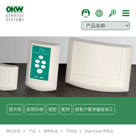
照片库
应用示例
类型
配件
按客户要求修改加工
网站首页
产品
塑料机盒
手持盒
Ergo-Case 弯形盒