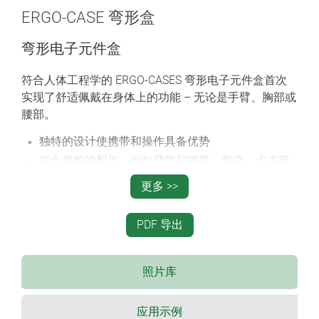
ERGO-CASE 弯形盒
弯形电子元件盒
符合人体工程学的 ERGO-CASES 弯形电子元件盒首次
实现了舒适佩戴在身体上的功能 – 无论是手臂、胸部或
腰部。
独特的设计使携带和操作具备优势
嵌合佩戴的配件，例如臂带和腰带、带夹、卡夹等
等
更多 >>
4 种规格， 2 种颜色
可选带或不带电池：
PDF 导出
附加适配 4 个 AA、 1 个 9 V、 2 个 9 V (规格 M, L)
电池的电池盒，盒盖卡嵌，如有必要可通过螺钉固
定; 规格 S 具备适配 2 个 AAA 电池的固定架
照片库
带 TPE 中间环的规格 XS 可选无或带窗口用于适配
配件，如手链、手带等
应用示例
可选较平或较高的上盖用于安装配置