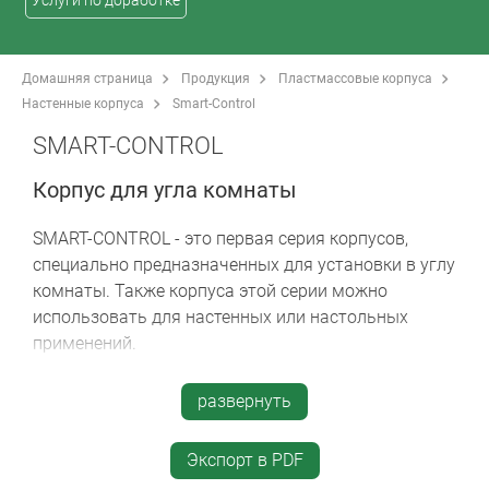
Услуги по доработке
Домашняя страница
Продукция
Пластмассовые корпуса
Настенные корпуса
Smart-Control
SMART-CONTROL
Корпус для угла комнаты
SMART-CONTROL - это первая серия корпусов,
специально предназначенных для установки в углу
комнаты. Также корпуса этой серии можно
использовать для настенных или настольных
применений.
два размера: S и M
развернуть
в исполнении с округлой верхней частью или с
плоской углублённой областью на верхней
Экспорт в PDF
части