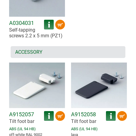
A0304031
Self-tapping
screws 2.2 x 5 mm (PZ1)
ACCESSORY
A9152057
A9152058
Tilt foot bar
Tilt foot bar
ABS (UL 94 HB)
ABS (UL 94 HB)
off-white RAL 9002
lava