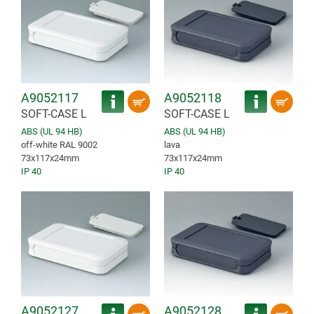
A9052117
A9052118
SOFT-CASE L
SOFT-CASE L
ABS (UL 94 HB)
ABS (UL 94 HB)
off-white RAL 9002
lava
73x117x24mm
73x117x24mm
IP 40
IP 40
A9052127
A9052128