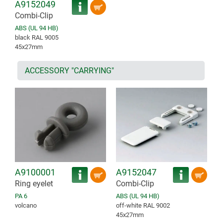
A9152049
Combi-Clip
ABS (UL 94 HB)
black RAL 9005
45x27mm
ACCESSORY "CARRYING"
A9100001
A9152047
Ring eyelet
Combi-Clip
PA 6
ABS (UL 94 HB)
volcano
off-white RAL 9002
45x27mm