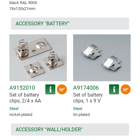
black RAL 9005
76x120x21mm
ACCESSORY "BATTERY"
A9152010
A9174006
Set of battery
Set of battery
clips, 2/4 x AA
clips, 1 x 9 V
Steel
Steel
nickel-plated
tin-plated
ACCESSORY "WALL/HOLDER"