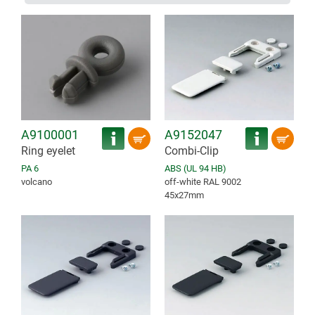
A9100001
A9152047
Ring eyelet
Combi-Clip
PA 6
ABS (UL 94 HB)
volcano
off-white RAL 9002
45x27mm