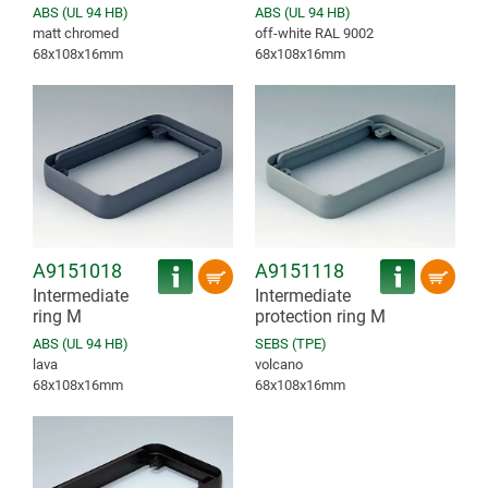
ABS (UL 94 HB)
ABS (UL 94 HB)
matt chromed
off-white RAL 9002
68x108x16mm
68x108x16mm
A9151018
A9151118
Intermediate
Intermediate
ring M
protection ring M
ABS (UL 94 HB)
SEBS (TPE)
lava
volcano
68x108x16mm
68x108x16mm