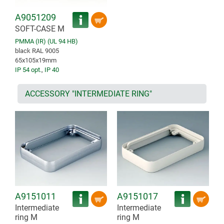
A9051209
SOFT-CASE M
PMMA (IR) (UL 94 HB)
black RAL 9005
65x105x19mm
IP 54 opt.
,
IP 40
ACCESSORY "INTERMEDIATE RING"
A9151011
A9151017
Intermediate
Intermediate
ring M
ring M