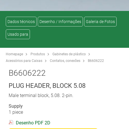
Dados técnicos
Desenho / Informações
Galeria de Fotos
Usado para
Homepage
Produtos
Gabinetes de plástico
Acessórios para Caixas
Contatos, conexões
B6606222
B6606222
PLUG HEADER, BLOCK 5.08
Male terminal block, 5.08. 2-pin.
Supply
1 piece
Desenho PDF 2D