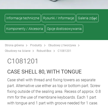
Informacje techniczne
Rysunki / Informacje
Galeria zdjęć
Komponenty / Akcesoria
Opcje dostosowywania
Strona główna
Produkty
Obudowy z tworzywa
Obudowy na ściane
Robust-Box
C1081201
C1081201
CASE SHELL 80, WITH TONGUE
Case shell with thread and fixing towers as separate
part. Alternative use either as top or bottom part. Screw
fixing outside of the sealing area. Recess of approx. 0.8
mm for the use of membrane keyboards. Each 1 part
with tongue and 1 part with groove needed for 1 case.