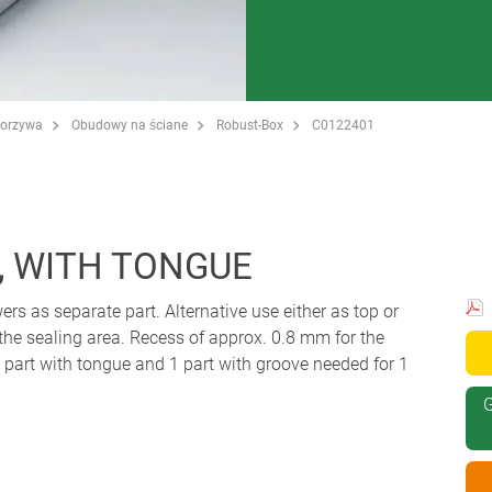
worzywa
Obudowy na ściane
Robust-Box
C0122401
, WITH TONGUE
ers as separate part. Alternative use either as top or
 the sealing area. Recess of approx. 0.8 mm for the
art with tongue and 1 part with groove needed for 1
G