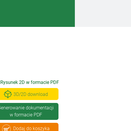
Rysunek 2D w formacie PDF
3D/2D download
enerowanie dokumentacji
w formacie PDF
Dodaj do koszyka