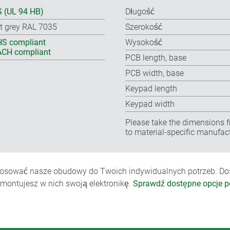
 (UL 94 HB)
Długość
ht grey RAL 7035
Szerokość
S compliant
Wysokość
CH compliant
PCB length, base
PCB width, base
Keypad length
Keypad width
Please take the dimensions f
to material-specific manufac
sować nasze obudowy do Twoich indywidualnych potrzeb. Dost
amontujesz w nich swoją elektronikę.
Sprawdź dostępne opcje pe