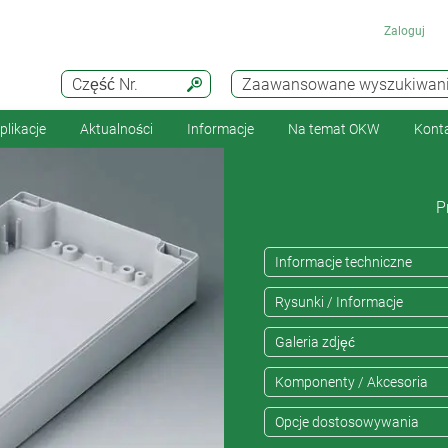
Zaloguj
Część Nr.
Zaawansowane wyszukiwan
plikacje
Aktualności
Informacje
Na temat OKW
Kont
P
Informacje techniczne
Rysunki / Informacje
Galeria zdjęć
Komponenty / Akcesoria
Opcje dostosowywania