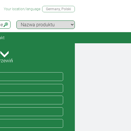
Your location/language
Germany
, Polski
ie
akt
rzewiń