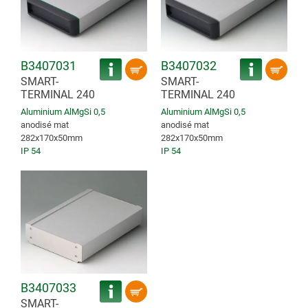
B3407031
B3407032
SMART-
SMART-
TERMINAL 240
TERMINAL 240
Aluminium AlMgSi 0,5
Aluminium AlMgSi 0,5
anodisé mat
anodisé mat
282x170x50mm
282x170x50mm
IP 54
IP 54
B3407033
SMART-