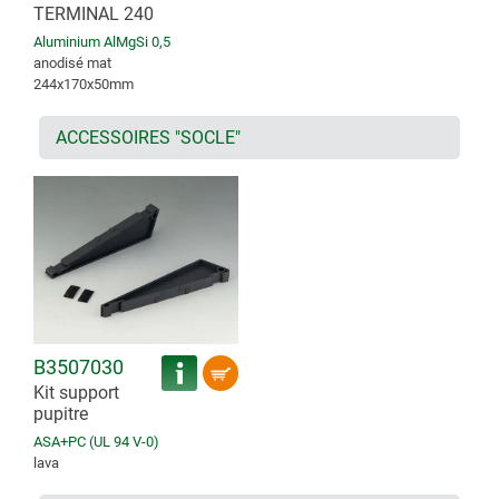
TERMINAL 240
Aluminium AlMgSi 0,5
anodisé mat
244x170x50mm
ACCESSOIRES "SOCLE"
B3507030
Kit support
pupitre
ASA+PC (UL 94 V-0)
lava