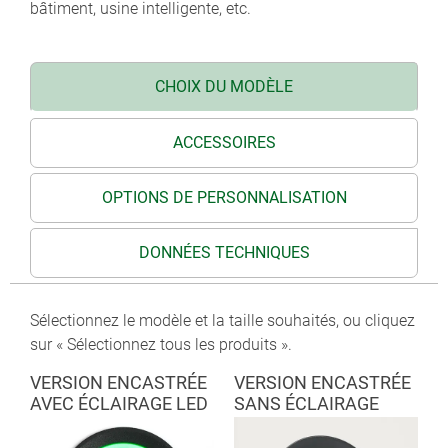
bâtiment, usine intelligente, etc.
en translucide (diamant ou saphir).
Lumière de fond en blanc/RGB en accessoire.
CHOIX DU MODÈLE
ACCESSOIRES
OPTIONS DE PERSONNALISATION
DONNÉES TECHNIQUES
Sélectionnez le modèle et la taille souhaités, ou cliquez
sur « Sélectionnez tous les produits ».
VERSION ENCASTRÉE
VERSION ENCASTRÉE
AVEC ÉCLAIRAGE LED
SANS ÉCLAIRAGE