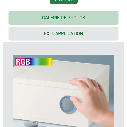
la version encastrée offre une continuité entre le
bouton et la façade de l‘appareil ; le bouton en
GALERIE DE PHOTOS
version translucide peut être éclairé grâce à la
bague sitée entre le creux et le capuchon
EX. D'APPLICATION
dans la version avec montage en saillie, le bouton
est légèrement incliné vers l‘axe intérieur, favorisant
une utilisation ergonomique ; le bouton est placé
sur une bague d‘environ 3 mm de hauteur pouvant
être éclairée
technologie SMD-LED, à faible consommation
d'énergie, pour blocs d’alimentation 5 V : au choix,
lumière de fond blanche pour obtenir les couleurs
diamant, émeraude et saphir, ou lumière de fond
RGB qui permet de réaliser un éclairage
personnalisé, en accessoire
bouton avec/sans reliefs
capuchon avec/sans empreinte facilitant le réglage
système de bague de serrage pour une fixation
sécurisée sur l’axe