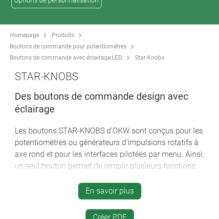
Options de personnalisation
Homepage
Produits
Boutons de commande pour potentiomètres
Boutons de commande avec éclairage LED
Star-Knobs
STAR-KNOBS
Des boutons de commande design avec
éclairage
Les boutons STAR-KNOBS d'OKW sont conçus pour les
potentiomètres ou générateurs d’impulsions rotatifs à
axe rond et pour les interfaces pilotées par menu. Ainsi,
un seul bouton permet de remplir plusieurs fonctions.
L’éclairage disponible en option met l’accent sur le
design de vos appareils.
En savoir plus
bouton de commande au design innovant conçu en
Créer PDF
version encastrable ou en saillie