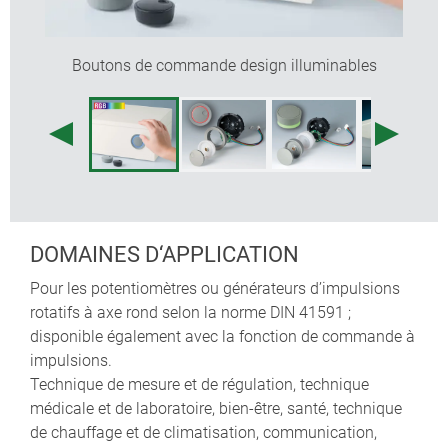
couple de serrage maxi. : montage = 1,5 Nm,
fonction = 1,2 Nm
Boutons de commande design illuminables
Tailles des boutons
Alésages
ø 33 mm
6 mm, 1/4"
ø 41 mm
6 mm
DOMAINES D‘APPLICATION
Pour les potentiomètres ou générateurs d’impulsions
Composants à sélectionner pour un bouton STAR-
rotatifs à axe rond selon la norme DIN 41591 ;
KNOB :
disponible également avec la fonction de commande à
1 bouton, 1 capuchon et 1 jeu de montage.
impulsions.
Technique de mesure et de régulation, technique
Remarques sur l‘éclairage :
Pour la
version encastrable
, demandez le bouton en
médicale et de laboratoire, bien-être, santé, technique
translucide (diamant, émeraude ou saphir).
de chauffage et de climatisation, communication,
Pour la
version en saillie
, demandez le jeu de montage