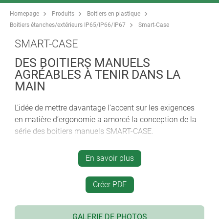
Homepage
Produits
Boitiers en plastique
Boitiers étanches/extérieurs IP65/IP66/IP67
Smart-Case
SMART-CASE
DES BOITIERS MANUELS
AGRÉABLES À TENIR DANS LA
MAIN
L’idée de mettre davantage l’accent sur les exigences
en matière d’ergonomie a amorcé la conception de la
série des boitiers manuels SMART-CASE.
de forme curviligne, maniabilité convaincante et
En savoir plus
inégalée
idéal pour les télécommandes filaires ou
fonctionnement par piles : piles AAA, AA, pile plate
Créer PDF
9 V ou pile ronde 12 V
des passes-câbles qui conviennent pour les câbles
GALERIE DE PHOTOS