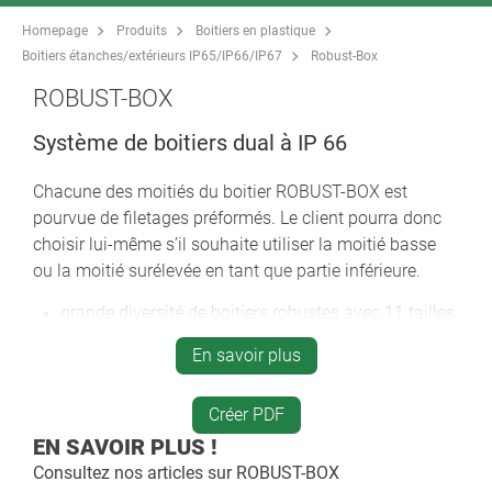
Homepage
Produits
Boitiers en plastique
Boitiers étanches/extérieurs IP65/IP66/IP67
Robust-Box
ROBUST-BOX
Système de boitiers dual à IP 66
Chacune des moitiés du boitier ROBUST-BOX est
pourvue de filetages préformés. Le client pourra donc
choisir lui-même s’il souhaite utiliser la moitié basse
ou la moitié surélevée en tant que partie inférieure.
grande diversité de boitiers robustes avec 11 tailles
de base, différentes hauteurs et deux matériaux
En savoir plus
standards
ABS (UL 94 HB), utilisation éprouvée pour les boites
à bornes
Créer PDF
PC (UL 94 HB), un boitier solide et robuste pour les
EN SAVOIR PLUS !
applications soumises à des contraintes élevées,
Consultez nos articles sur
ROBUST-BOX