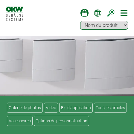
Galerie de photos
Vidéo
Ex. d'application
Tous les articles
Accessoires
Options de personnalisation