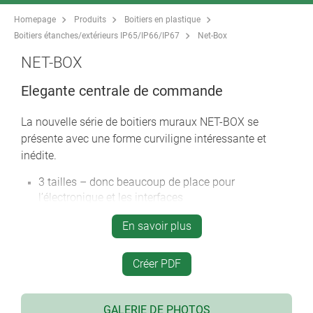
Homepage
Produits
Boitiers en plastique
Boitiers étanches/extérieurs IP65/IP66/IP67
Net-Box
NET-BOX
Elegante centrale de commande
La nouvelle série de boitiers muraux NET-BOX se
présente avec une forme curviligne intéressante et
inédite.
3 tailles – donc beaucoup de place pour
l’électronique et les interfaces
le matériau V0 utilisé et le degré de protection
En savoir plus
optionnel IP 65 permettent d'utiliser cette nouvelle
gamme de boitiers également
Créer PDF
partie électronique étanche avec deux niveaux pour
les circuits imprimés
un couvercle optionnel offre la possibilité de mettre
GALERIE DE PHOTOS