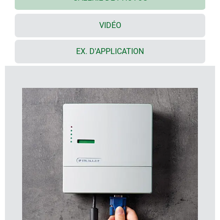
en place un circuit imprimé supplémentaire et
confère au boitier fermé en bas une apparence
plaisante
VIDÉO
installation aisée par trois points de fixation jointive
au mur
EX. D'APPLICATION
vis inox avec entraînement sûr Torx
boitier conçu en trois parties : partie inférieure,
partie supérieure et obturateur