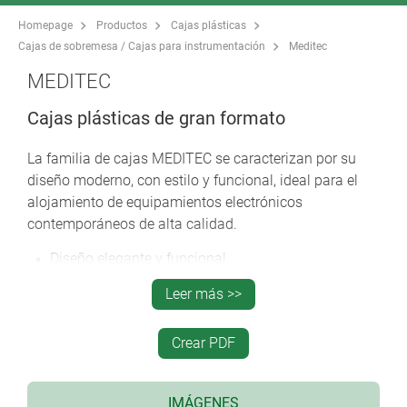
Homepage
Productos
Cajas plásticas
Cajas de sobremesa / Cajas para instrumentación
Meditec
MEDITEC
Cajas plásticas de gran formato
La familia de cajas MEDITEC se caracterizan por su
diseño moderno, con estilo y funcional, ideal para el
alojamiento de equipamientos electrónicos
contemporáneos de alta calidad.
Diseño elegante y funcional.
Uso versátil para aplicaciones móviles, de pared y
Leer más >>
de sobremesa.
Construcción robusta gracias a la trama de nervios.
Crear PDF
Fácil de ensamblar.
4 tamaños, armonizados con los formatos de
Eurocard simple, doble y alargado.
IMÁGENES