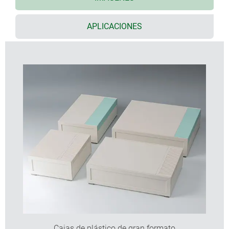
2 alturas estándar; escalable mediante paneles
laterales.
APLICACIONES
Frontal inclinado de forma ergonómica; si también
se utiliza un panel lateral, pida la pieza intermedia
para cerrar la abertura bajo el panel de control de
forma óptima.
Paneles frontales y posteriores de plástico con la
misma calidad de superficie, fáciles de mecanizar.
Protecciones correderas con o sin ventilación, en el
color de la caja o color verde laguna, para esconder
los tornillos de fijación; otras opciones de color
bajo petición.
Incluye 4 pies antideslizantes atornillables.
Orejetas de fijación para montaje en la pared
opcionales.
Modelos con asa; para aplicaciones portátiles, en
caso necesario, el ajuste mecánico permite al
usuario posicionarlo en el ángulo adecuado, en
intervalos de 30°.
Cajas de plástico de gran formato