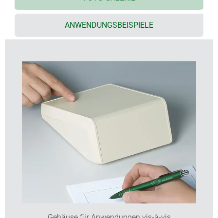
einzigartig, Möglichkeit für umlaufende
Digitaldruckfolie
ANWENDUNGSBEISPIELE
Ausführungen mit Batteriefach für 3 oder 5 x AA
flexibel bei der Bestückung; Positionierung der
Leiterplatten in Unter-, Ober- und Frontteil;
Befestigungsdome integriert
Elektronik und Schnittstellen können als
Komplettpaket eingebaut werden, dazu ist das
Ober- und Frontteil rechtwinklig angeordnet
Schutzart IP 40
verdeckte Wandbefestigung (Zubehör),
verschiedene Ausrichtungen
Gehäuse für Anwendungen vis-à-vis