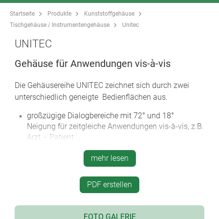
Startseite
Produkte
Kunststoffgehäuse
Tischgehäuse / Instrumentengehäuse
Unitec
UNITEC
Gehäuse für Anwendungen vis-à-vis
Die Gehäusereihe UNITEC zeichnet sich durch zwei
unterschiedlich geneigte Bedienflächen aus.
großzügige Dialogbereiche mit 72° und 18°
Neigung für zeitgleiche Anwendungen vis-à-vis, z.B.
Arzt – Patient
ästhetisches Design für Tischgeräte und
mehr lesen
Wandapplikationen
2 Größen, je 12 Ausführungen
PDF erstellen
vertiefte Bedienflächen 0,6 mm (Dekorfolien) oder
1,4 mm tief (Folientastaturen) für Frontteil und
Oberteil.
FOTO GALERIE