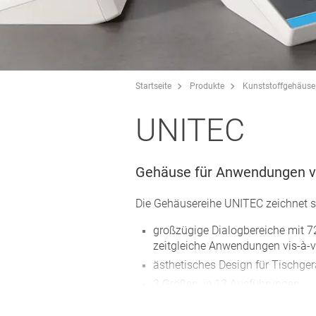
Startseite
Produkte
Kunststoffgehäuse
UNITEC
Gehäuse für Anwendungen vi
Die Gehäusereihe UNITEC zeichnet s
großzügige Dialogbereiche mit 7
zeitgleiche Anwendungen vis-à-vis
ästhetisches Design für Tischge
2 Größen, je 12 Ausführungen
vertiefte Bedienflächen 0,6 mm (