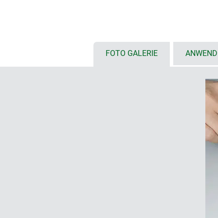
(Folientastaturen) für Frontteil un
einzigartig, Möglichkeit für umla
Ausführungen mit Batteriefach fü
FOTO GALERIE
ANWEND