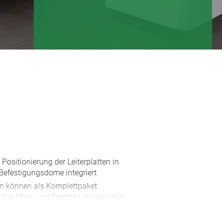
 Positionierung der Leiterplatten in
; Befestigungsdome integriert
len können als Komplettpaket
das Ober- und Frontteil rechtwinklig