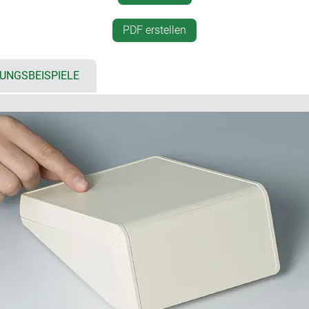
d Oberteil.
verdeckte Wandbefestigung
ufende Digitaldruckfolie
PDF erstellen
Ausrichtungen
r 3 oder 5 x AA
UNGSBEISPIELE