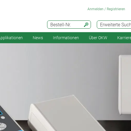
Anmelden / Registrieren
Bestell-Nr.
Erweiterte Suc
pplikationen
News
Informationen
Über OKW
Karrier