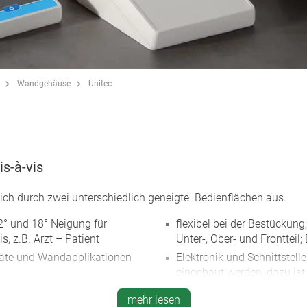
Wandgehäuse
Unitec
s-à-vis
ich durch zwei unterschiedlich geneigte Bedienflächen aus.
2° und 18° Neigung für
flexibel bei der Bestückung;
, z.B. Arzt – Patient
Unter-, Ober- und Frontteil
räte und Wandapplikationen
Elektronik und Schnittstel
eingebaut werden, dazu ist 
angeordnet
Dekorfolien) oder 1,4 mm tief
mehr lesen
Schutzart IP 40